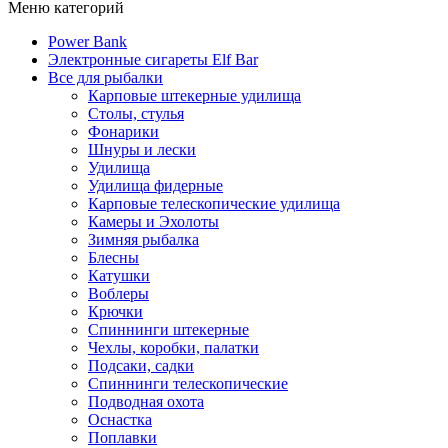
Меню категорий
Power Bank
Электронные сигареты Elf Bar
Все для рыбалки
Карповые штекерные удилища
Столы, стулья
Фонарики
Шнуры и лески
Удилища
Удилища фидерные
Карповые телескопические удилища
Камеры и Эхолоты
Зимняя рыбалка
Блесны
Катушки
Воблеры
Крючки
Спиннинги штекерные
Чехлы, коробки, палатки
Подсаки, садки
Спиннинги телескопические
Подводная охота
Оснастка
Поплавки