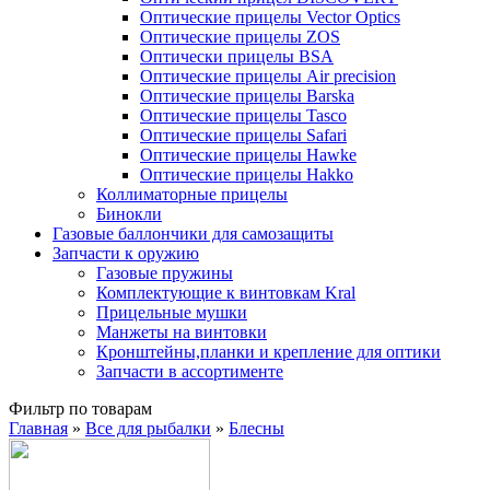
Оптические прицелы Vector Optics
Оптические прицелы ZOS
Оптически прицелы BSA
Оптические прицелы Air precision
Оптические прицелы Barska
Оптические прицелы Tasco
Оптические прицелы Safari
Оптические прицелы Hawke
Оптические прицелы Hakko
Коллиматорные прицелы
Бинокли
Газовые баллончики для самозащиты
Запчасти к оружию
Газовые пружины
Комплектующие к винтовкам Kral
Прицельные мушки
Манжеты на винтовки
Кронштейны,планки и крепление для оптики
Запчасти в ассортименте
Фильтр по товарам
Главная
»
Все для рыбалки
»
Блесны
Вы здесь