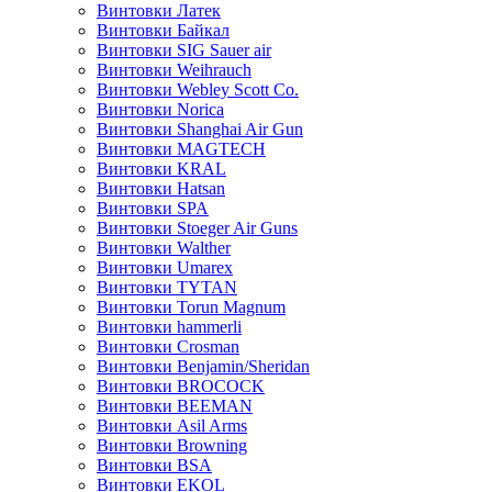
Винтовки Латек
Винтовки Байкал
Винтовки SIG Sauer air
Винтовки Weihrauch
Винтовки Webley Scott Co.
Винтовки Norica
Винтовки Shanghai Air Gun
Винтовки MAGTECH
Винтовки KRAL
Винтовки Hatsan
Винтовки SPA
Винтовки Stoeger Air Guns
Винтовки Walther
Винтовки Umarex
Винтовки TYTAN
Винтовки Torun Magnum
Винтовки hammerli
Винтовки Crosman
Винтовки Benjamin/Sheridan
Винтовки BROCOCK
Винтовки BEEMAN
Винтовки Asil Arms
Винтовки Browning
Винтовки BSA
Винтовки EKOL