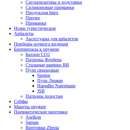
Сигнализаторы и подставки
Силиконовые приманки
Продукция Intex
Прочее
Приманки
Ножи туристические
Арбалеты
Аксессуары для арбалетов
Приборы ночного видения
Боеприпасы к оружию
Баллон CO2
Патроны Флобера
Стальные шарики ВВ
Пули свинцовые
Spoton
Пули Люман
Haendler Natermann
JSB
Патроны холостые
Сейфы
Макеты оружия
Пневматические винтовки
Aselkon
Sapsan
Винтовки Zbroia