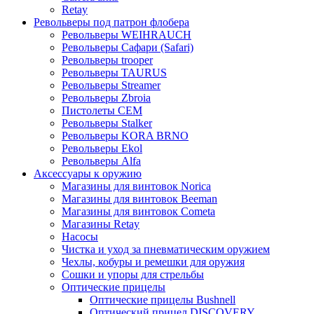
Retay
Револьверы под патрон флобера
Револьверы WEIHRAUCH
Револьверы Сафари (Safari)
Револьверы trooper
Револьверы TAURUS
Револьверы Streamer
Револьверы Zbroia
Пистолеты СЕМ
Револьверы Stalker
Револьверы KORA BRNO
Револьверы Ekol
Револьверы Alfa
Аксессуары к оружию
Магазины для винтовок Norica
Магазины для винтовок Beeman
Магазины для винтовок Cometa
Магазины Retay
Насосы
Чистка и уход за пневматическим оружием
Чехлы, кобуры и ремешки для оружия
Сошки и упоры для стрельбы
Оптические прицелы
Оптические прицелы Bushnell
Оптический прицел DISCOVERY