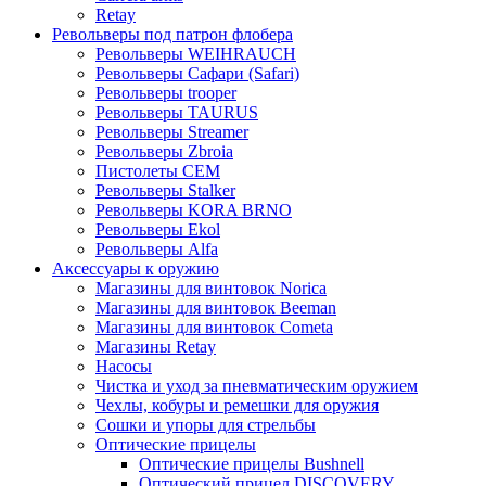
Retay
Револьверы под патрон флобера
Револьверы WEIHRAUCH
Револьверы Сафари (Safari)
Револьверы trooper
Револьверы TAURUS
Револьверы Streamer
Револьверы Zbroia
Пистолеты СЕМ
Револьверы Stalker
Револьверы KORA BRNO
Револьверы Ekol
Револьверы Alfa
Аксессуары к оружию
Магазины для винтовок Norica
Магазины для винтовок Beeman
Магазины для винтовок Cometa
Магазины Retay
Насосы
Чистка и уход за пневматическим оружием
Чехлы, кобуры и ремешки для оружия
Сошки и упоры для стрельбы
Оптические прицелы
Оптические прицелы Bushnell
Оптический прицел DISCOVERY