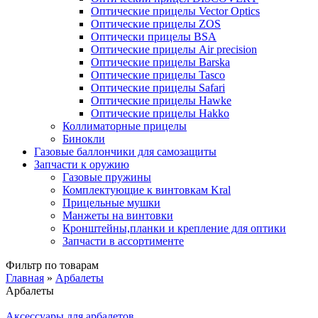
Оптические прицелы Vector Optics
Оптические прицелы ZOS
Оптически прицелы BSA
Оптические прицелы Air precision
Оптические прицелы Barska
Оптические прицелы Tasco
Оптические прицелы Safari
Оптические прицелы Hawke
Оптические прицелы Hakko
Коллиматорные прицелы
Бинокли
Газовые баллончики для самозащиты
Запчасти к оружию
Газовые пружины
Комплектующие к винтовкам Kral
Прицельные мушки
Манжеты на винтовки
Кронштейны,планки и крепление для оптики
Запчасти в ассортименте
Фильтр по товарам
Главная
»
Арбалеты
Арбалеты
Вы здесь
Аксессуары для арбалетов