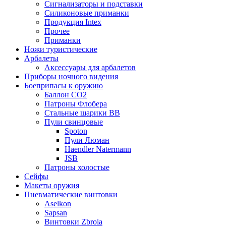
Сигнализаторы и подставки
Силиконовые приманки
Продукция Intex
Прочее
Приманки
Ножи туристические
Арбалеты
Аксессуары для арбалетов
Приборы ночного видения
Боеприпасы к оружию
Баллон CO2
Патроны Флобера
Стальные шарики ВВ
Пули свинцовые
Spoton
Пули Люман
Haendler Natermann
JSB
Патроны холостые
Сейфы
Макеты оружия
Пневматические винтовки
Aselkon
Sapsan
Винтовки Zbroia