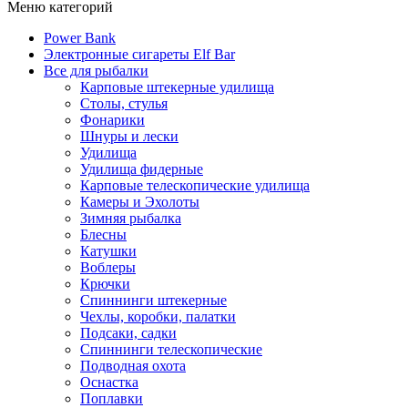
Меню категорий
Power Bank
Электронные сигареты Elf Bar
Все для рыбалки
Карповые штекерные удилища
Столы, стулья
Фонарики
Шнуры и лески
Удилища
Удилища фидерные
Карповые телескопические удилища
Камеры и Эхолоты
Зимняя рыбалка
Блесны
Катушки
Воблеры
Крючки
Спиннинги штекерные
Чехлы, коробки, палатки
Подсаки, садки
Спиннинги телескопические
Подводная охота
Оснастка
Поплавки