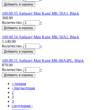
100.00.55 Арбалет Man Kung MK-50A1. Black
368.00
Количество
-
+
100.00.54 Арбалет Man Kung MK-50A2. Black
1,140.00
Количество
-
+
100.00.51 Арбалет Man Kung MK-80A4PL. Black
870.00
Количество
-
+
« первая
Страницы
‹ предыдущая
1
2
3
следующая ›