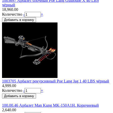
1003697 Арбалет блочный Poe Lang Guillotine X 40 LBS
чёрный
18,960.00
Количество
-
+
1003705 Арбалет рекурсивный Poe Lang Jag 1 40 LBS чёрный
4,999.00
Количество
-
+
100.00.46 Арбалет Man Kung MK-150A1H. Коричневый
2,640.00