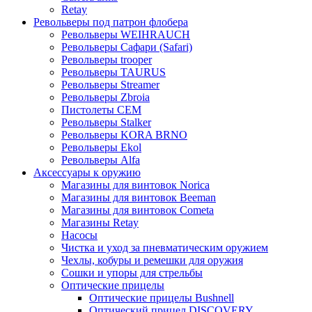
Retay
Револьверы под патрон флобера
Револьверы WEIHRAUCH
Револьверы Сафари (Safari)
Револьверы trooper
Револьверы TAURUS
Револьверы Streamer
Револьверы Zbroia
Пистолеты СЕМ
Револьверы Stalker
Револьверы KORA BRNO
Револьверы Ekol
Револьверы Alfa
Аксессуары к оружию
Магазины для винтовок Norica
Магазины для винтовок Beeman
Магазины для винтовок Cometa
Магазины Retay
Насосы
Чистка и уход за пневматическим оружием
Чехлы, кобуры и ремешки для оружия
Сошки и упоры для стрельбы
Оптические прицелы
Оптические прицелы Bushnell
Оптический прицел DISCOVERY