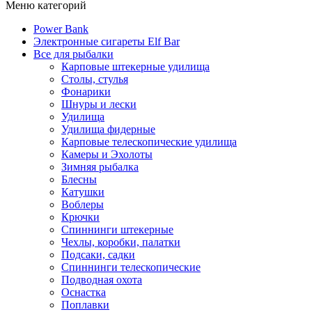
Меню категорий
Power Bank
Электронные сигареты Elf Bar
Все для рыбалки
Карповые штекерные удилища
Столы, стулья
Фонарики
Шнуры и лески
Удилища
Удилища фидерные
Карповые телескопические удилища
Камеры и Эхолоты
Зимняя рыбалка
Блесны
Катушки
Воблеры
Крючки
Спиннинги штекерные
Чехлы, коробки, палатки
Подсаки, садки
Спиннинги телескопические
Подводная охота
Оснастка
Поплавки