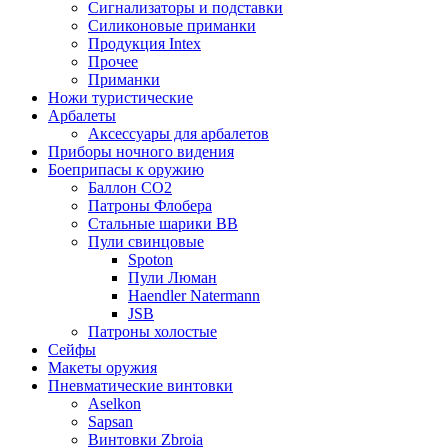
Сигнализаторы и подставки
Силиконовые приманки
Продукция Intex
Прочее
Приманки
Ножи туристические
Арбалеты
Аксессуары для арбалетов
Приборы ночного видения
Боеприпасы к оружию
Баллон CO2
Патроны Флобера
Стальные шарики ВВ
Пули свинцовые
Spoton
Пули Люман
Haendler Natermann
JSB
Патроны холостые
Сейфы
Макеты оружия
Пневматические винтовки
Aselkon
Sapsan
Винтовки Zbroia