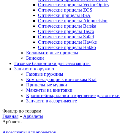
Оптические прицелы Vector Optics
Оптические прицелы ZOS
Оптически прицелы BSA
Оптические прицелы Air precision
Оптические прицелы Barska
Оптические прицелы Tasco
Оптические прицелы Safari
Оптические прицелы Hawke
Оптические прицелы Hakko
Коллиматорные прицелы
Бинокли
Газовые баллончики для самозащиты
Запчасти к оружию
Газовые пружины
Комплектующие к винтовкам Kral
Прицельные мушки
Манжеты на винтовки
Кронштейны,планки и крепление для оптики
Запчасти в ассортименте
Фильтр по товарам
Главная
»
Арбалеты
Арбалеты
Вы здесь
Аксессуары для арбалетов