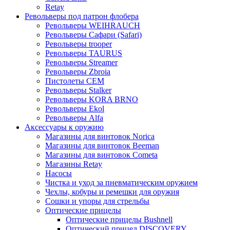
Retay
Револьверы под патрон флобера
Револьверы WEIHRAUCH
Револьверы Сафари (Safari)
Револьверы trooper
Револьверы TAURUS
Револьверы Streamer
Револьверы Zbroia
Пистолеты СЕМ
Револьверы Stalker
Револьверы KORA BRNO
Револьверы Ekol
Револьверы Alfa
Аксессуары к оружию
Магазины для винтовок Norica
Магазины для винтовок Beeman
Магазины для винтовок Cometa
Магазины Retay
Насосы
Чистка и уход за пневматическим оружием
Чехлы, кобуры и ремешки для оружия
Сошки и упоры для стрельбы
Оптические прицелы
Оптические прицелы Bushnell
Оптический прицел DISCOVERY