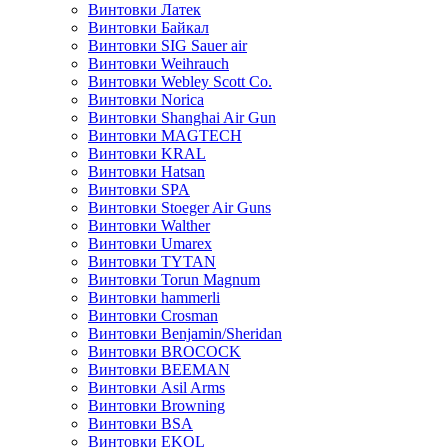
Винтовки Латек
Винтовки Байкал
Винтовки SIG Sauer air
Винтовки Weihrauch
Винтовки Webley Scott Co.
Винтовки Norica
Винтовки Shanghai Air Gun
Винтовки MAGTECH
Винтовки KRAL
Винтовки Hatsan
Винтовки SPA
Винтовки Stoeger Air Guns
Винтовки Walther
Винтовки Umarex
Винтовки TYTAN
Винтовки Torun Magnum
Винтовки hammerli
Винтовки Crosman
Винтовки Benjamin/Sheridan
Винтовки BROCOCK
Винтовки BEEMAN
Винтовки Asil Arms
Винтовки Browning
Винтовки BSA
Винтовки EKOL