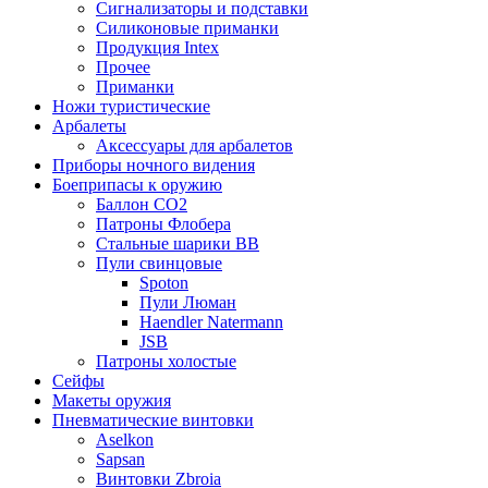
Сигнализаторы и подставки
Силиконовые приманки
Продукция Intex
Прочее
Приманки
Ножи туристические
Арбалеты
Аксессуары для арбалетов
Приборы ночного видения
Боеприпасы к оружию
Баллон CO2
Патроны Флобера
Стальные шарики ВВ
Пули свинцовые
Spoton
Пули Люман
Haendler Natermann
JSB
Патроны холостые
Сейфы
Макеты оружия
Пневматические винтовки
Aselkon
Sapsan
Винтовки Zbroia