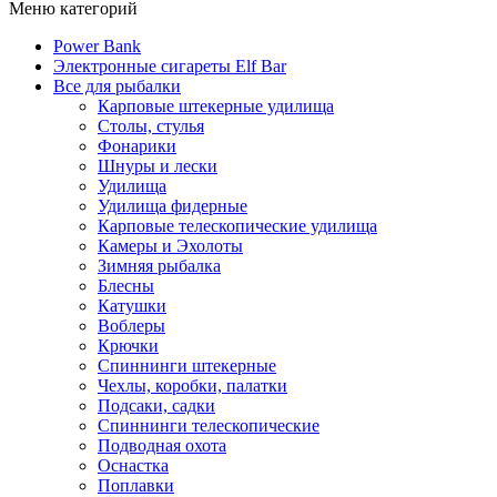
Меню категорий
Power Bank
Электронные сигареты Elf Bar
Все для рыбалки
Карповые штекерные удилища
Столы, стулья
Фонарики
Шнуры и лески
Удилища
Удилища фидерные
Карповые телескопические удилища
Камеры и Эхолоты
Зимняя рыбалка
Блесны
Катушки
Воблеры
Крючки
Спиннинги штекерные
Чехлы, коробки, палатки
Подсаки, садки
Спиннинги телескопические
Подводная охота
Оснастка
Поплавки