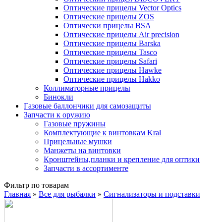
Оптические прицелы Vector Optics
Оптические прицелы ZOS
Оптически прицелы BSA
Оптические прицелы Air precision
Оптические прицелы Barska
Оптические прицелы Tasco
Оптические прицелы Safari
Оптические прицелы Hawke
Оптические прицелы Hakko
Коллиматорные прицелы
Бинокли
Газовые баллончики для самозащиты
Запчасти к оружию
Газовые пружины
Комплектующие к винтовкам Kral
Прицельные мушки
Манжеты на винтовки
Кронштейны,планки и крепление для оптики
Запчасти в ассортименте
Фильтр по товарам
Главная
»
Все для рыбалки
»
Сигнализаторы и подставки
Вы здесь