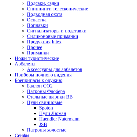
Подсаки, садки
Спиннинги телескопические
Подводная охота
Оснастка
Поплавки
Сигнализаторы и подставки
Силиконовые приманки
Продукция Intex
Прочее
Приманки
Ножи туристические
Арбалеты
Аксессуары для арбалетов
Приборы ночного видения
Боеприпасы к оружию
Баллон CO2
Патроны Флобера
Стальные шарики ВВ
Пули свинцовые
Spoton
Пули Люман
Haendler Natermann
JSB
Патроны холостые
Сейфы