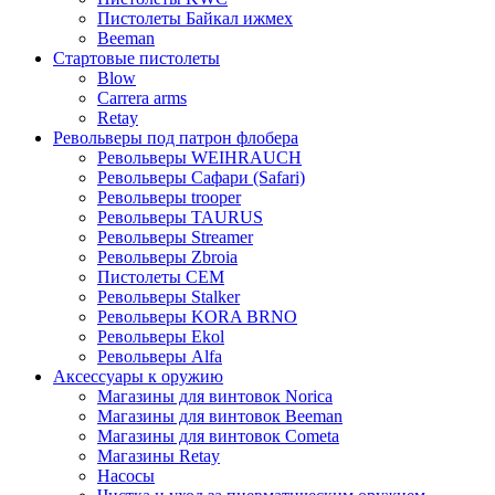
Пистолеты Байкал ижмех
Beeman
Стартовые пистолеты
Blow
Carrera arms
Retay
Револьверы под патрон флобера
Револьверы WEIHRAUCH
Револьверы Сафари (Safari)
Револьверы trooper
Револьверы TAURUS
Револьверы Streamer
Револьверы Zbroia
Пистолеты СЕМ
Револьверы Stalker
Револьверы KORA BRNO
Револьверы Ekol
Револьверы Alfa
Аксессуары к оружию
Магазины для винтовок Norica
Магазины для винтовок Beeman
Магазины для винтовок Cometa
Магазины Retay
Насосы