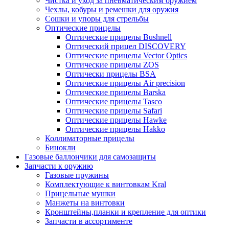
Чистка и уход за пневматическим оружием
Чехлы, кобуры и ремешки для оружия
Сошки и упоры для стрельбы
Оптические прицелы
Оптические прицелы Bushnell
Оптический прицел DISCOVERY
Оптические прицелы Vector Optics
Оптические прицелы ZOS
Оптически прицелы BSA
Оптические прицелы Air precision
Оптические прицелы Barska
Оптические прицелы Tasco
Оптические прицелы Safari
Оптические прицелы Hawke
Оптические прицелы Hakko
Коллиматорные прицелы
Бинокли
Газовые баллончики для самозащиты
Запчасти к оружию
Газовые пружины
Комплектующие к винтовкам Kral
Прицельные мушки
Манжеты на винтовки
Кронштейны,планки и крепление для оптики
Запчасти в ассортименте