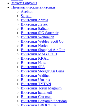
Макеты оружия
Пневматические винтовки
Aselkon
Sapsan
Винтовки Zbroia
Винтовки Латек
Винтовки Байкал
Винтовки SIG Sauer air
Винтовки Weihrauch
Винтовки Webley Scott Co.
Винтовки Norica
Винтовки Shanghai Air Gun
Винтовки MAGTECH
Винтовки KRAL
Винтовки Hatsan
Винтовки SPA
Винтовки Stoeger Air Guns
Винтовки Walther
Винтовки Umarex
Винтовки TYTAN
Винтовки Torun Magnum
Винтовки hammerli
Винтовки Crosman
Винтовки Benjamin/Sheridan
Винтовки BROCOCK