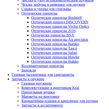
Чистка и уход за пневматическим оружием
Чехлы, кобуры и ремешки для оружия
Сошки и упоры для стрельбы
Оптические прицелы
Оптические прицелы Bushnell
Оптический прицел DISCOVERY
Оптические прицелы Vector Optics
Оптические прицелы ZOS
Оптически прицелы BSA
Оптические прицелы Air precision
Оптические прицелы Barska
Оптические прицелы Tasco
Оптические прицелы Safari
Оптические прицелы Hawke
Оптические прицелы Hakko
Коллиматорные прицелы
Бинокли
Газовые баллончики для самозащиты
Запчасти к оружию
Газовые пружины
Комплектующие к винтовкам Kral
Прицельные мушки
Манжеты на винтовки
Кронштейны,планки и крепление для оптики
Запчасти в ассортименте