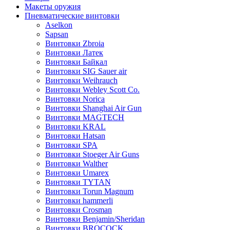
Макеты оружия
Пневматические винтовки
Aselkon
Sapsan
Винтовки Zbroia
Винтовки Латек
Винтовки Байкал
Винтовки SIG Sauer air
Винтовки Weihrauch
Винтовки Webley Scott Co.
Винтовки Norica
Винтовки Shanghai Air Gun
Винтовки MAGTECH
Винтовки KRAL
Винтовки Hatsan
Винтовки SPA
Винтовки Stoeger Air Guns
Винтовки Walther
Винтовки Umarex
Винтовки TYTAN
Винтовки Torun Magnum
Винтовки hammerli
Винтовки Crosman
Винтовки Benjamin/Sheridan
Винтовки BROCOCK