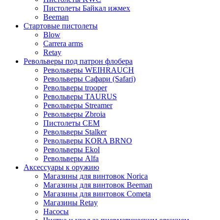
Пистолеты Байкал ижмех
Beeman
Стартовые пистолеты
Blow
Carrera arms
Retay
Револьверы под патрон флобера
Револьверы WEIHRAUCH
Револьверы Сафари (Safari)
Револьверы trooper
Револьверы TAURUS
Револьверы Streamer
Револьверы Zbroia
Пистолеты СЕМ
Револьверы Stalker
Револьверы KORA BRNO
Револьверы Ekol
Револьверы Alfa
Аксессуары к оружию
Магазины для винтовок Norica
Магазины для винтовок Beeman
Магазины для винтовок Cometa
Магазины Retay
Насосы