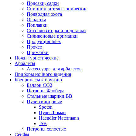
Подсаки, садки
Спиннинги телескопические
Подводная охота
Оснастка
Поплавки
Сигнализаторы и подставки
Силиконовые приманки
Продукция Intex
Прочее
Приманки
Ножи туристические
Арбалеты
Аксессуары для арбалетов
Приборы ночного видения
Боеприпасы к оружию
Баллон CO2
Патроны Флобера
Стальные шарики ВВ
Пули свинцовые
Spoton
Пули Люман
Haendler Natermann
JSB
Патроны холостые
Сейфы