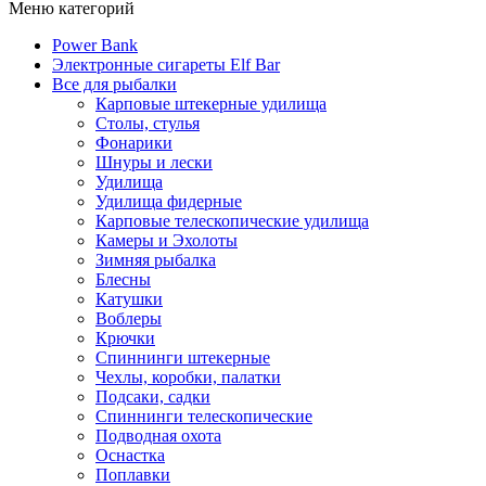
Меню категорий
Power Bank
Электронные сигареты Elf Bar
Все для рыбалки
Карповые штекерные удилища
Столы, стулья
Фонарики
Шнуры и лески
Удилища
Удилища фидерные
Карповые телескопические удилища
Камеры и Эхолоты
Зимняя рыбалка
Блесны
Катушки
Воблеры
Крючки
Спиннинги штекерные
Чехлы, коробки, палатки
Подсаки, садки
Спиннинги телескопические
Подводная охота
Оснастка
Поплавки