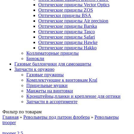
Оптические прицелы Vector Optics
Оптические прицелы ZOS
Оптически прицелы BSA
Оптические прицелы Air precision
Оптические прицелы Barska
Оптические прицелы Tasco
Оптические прицелы Safari
Оптические прицелы Hawke
Оптические прицелы Hakko
Коллиматорные прицелы
Бинокли
Газовые баллончики для самозащиты
Запчасти к оружию
Газовые пружины
Комплектующие к винтовкам Kral
Прицельные мушки
Манжеты на винтовки
Кронштейны,планки и крепление для оптики
Запчасти в ассортименте
Фильтр по товарам
Главная
»
Револьверы под патрон флобера
»
Револьверы
trooper
Вы здесь
trooper 2.5