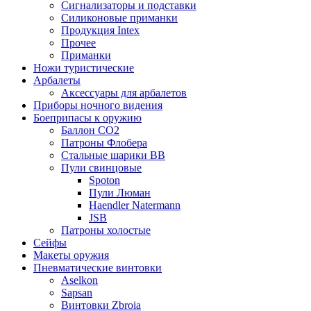
Сигнализаторы и подставки
Силиконовые приманки
Продукция Intex
Прочее
Приманки
Ножи туристические
Арбалеты
Аксессуары для арбалетов
Приборы ночного видения
Боеприпасы к оружию
Баллон CO2
Патроны Флобера
Стальные шарики ВВ
Пули свинцовые
Spoton
Пули Люман
Haendler Natermann
JSB
Патроны холостые
Сейфы
Макеты оружия
Пневматические винтовки
Aselkon
Sapsan
Винтовки Zbroia