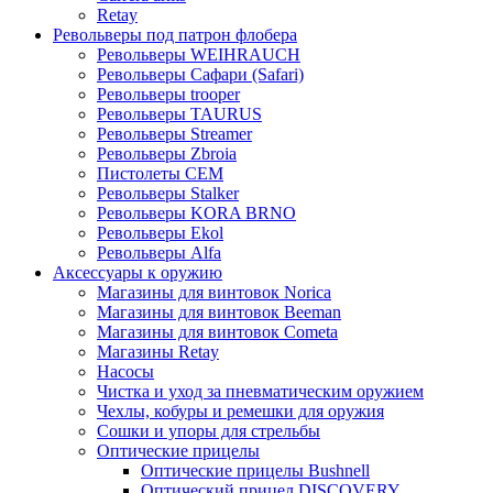
Retay
Револьверы под патрон флобера
Револьверы WEIHRAUCH
Револьверы Сафари (Safari)
Револьверы trooper
Револьверы TAURUS
Револьверы Streamer
Револьверы Zbroia
Пистолеты СЕМ
Револьверы Stalker
Револьверы KORA BRNO
Револьверы Ekol
Револьверы Alfa
Аксессуары к оружию
Магазины для винтовок Norica
Магазины для винтовок Beeman
Магазины для винтовок Cometa
Магазины Retay
Насосы
Чистка и уход за пневматическим оружием
Чехлы, кобуры и ремешки для оружия
Сошки и упоры для стрельбы
Оптические прицелы
Оптические прицелы Bushnell
Оптический прицел DISCOVERY