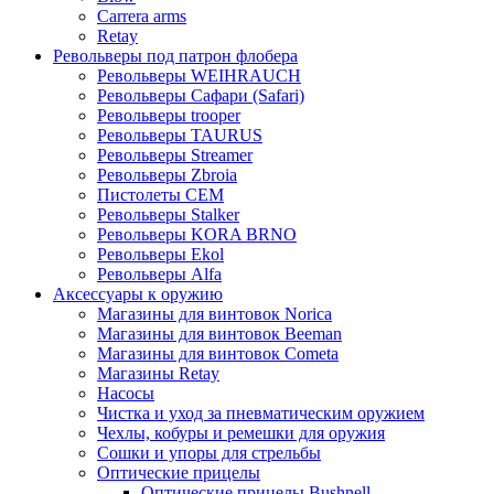
Carrera arms
Retay
Револьверы под патрон флобера
Револьверы WEIHRAUCH
Револьверы Сафари (Safari)
Револьверы trooper
Револьверы TAURUS
Револьверы Streamer
Револьверы Zbroia
Пистолеты СЕМ
Револьверы Stalker
Револьверы KORA BRNO
Револьверы Ekol
Револьверы Alfa
Аксессуары к оружию
Магазины для винтовок Norica
Магазины для винтовок Beeman
Магазины для винтовок Cometa
Магазины Retay
Насосы
Чистка и уход за пневматическим оружием
Чехлы, кобуры и ремешки для оружия
Сошки и упоры для стрельбы
Оптические прицелы
Оптические прицелы Bushnell