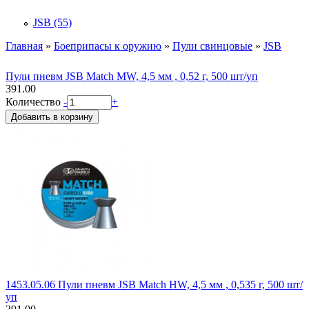
JSB (55)
Apply JSB filter
Главная
»
Боеприпасы к оружию
»
Пули свинцовые
»
JSB
Вы здесь
Пули пневм JSB Match MW, 4,5 мм , 0,52 г, 500 шт/уп
391.00
Количество
-
+
1453.05.06 Пули пневм JSB Match HW, 4,5 мм , 0,535 г, 500 шт/
уп