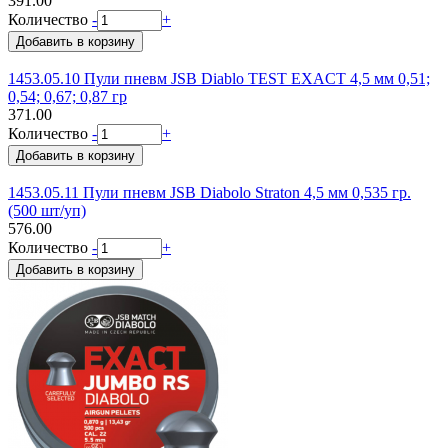
391.00
Количество
-
+
1453.05.10 Пули пневм JSB Diablo TEST EXACT 4,5 мм 0,51;
0,54; 0,67; 0,87 гр
371.00
Количество
-
+
1453.05.11 Пули пневм JSB Diabolo Straton 4,5 мм 0,535 гр.
(500 шт/уп)
576.00
Количество
-
+