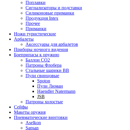
Поплавки
Сигнализаторы и подставки
Силиконовые приманки
Продукция Intex
Прочее
Приманки
Ножи туристические
Арбалеты
Аксессуары для арбалетов
Приборы ночного видения
Боеприпасы к оружию
Баллон CO2
Патроны Флобера
Стальные шарики ВВ
Пули свинцовые
Spoton
Пули Люман
Haendler Natermann
JSB
Патроны холостые
Сейфы
Макеты оружия
Пневматические винтовки
Aselkon
Sapsan