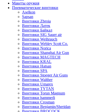
Макеты оружия
Пневматические винтовки
Aselkon
Sapsan
Винтовки Zbroia
Винтовки Латек
Винтовки Байкал
Винтовки SIG Sauer air
Винтовки Weihrauch
Винтовки Webley Scott Co.
Винтовки Norica
Винтовки Shanghai Air Gun
Винтовки MAGTECH
Винтовки KRAL
Винтовки Hatsan
Винтовки SPA
Винтовки Stoeger Air Guns
Винтовки Walther
Винтовки Umarex
Винтовки TYTAN
Винтовки Torun Magnum
Винтовки hammerli
Винтовки Crosman
Винтовки Benjamin/Sheridan
Винтовки BROCOCK