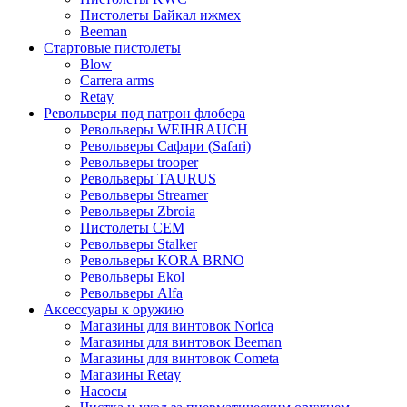
Пистолеты Байкал ижмех
Beeman
Стартовые пистолеты
Blow
Carrera arms
Retay
Револьверы под патрон флобера
Револьверы WEIHRAUCH
Револьверы Сафари (Safari)
Револьверы trooper
Револьверы TAURUS
Револьверы Streamer
Револьверы Zbroia
Пистолеты СЕМ
Револьверы Stalker
Револьверы KORA BRNO
Револьверы Ekol
Револьверы Alfa
Аксессуары к оружию
Магазины для винтовок Norica
Магазины для винтовок Beeman
Магазины для винтовок Cometa
Магазины Retay
Насосы