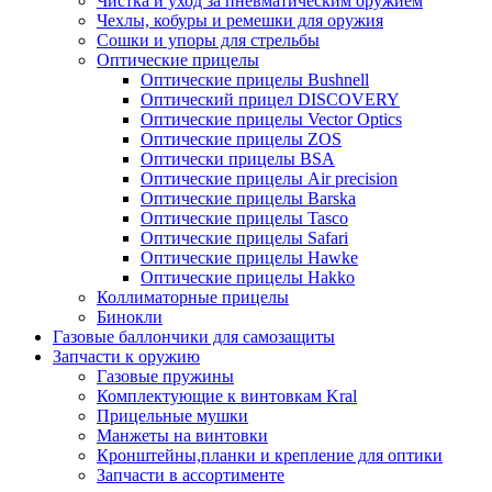
Чистка и уход за пневматическим оружием
Чехлы, кобуры и ремешки для оружия
Сошки и упоры для стрельбы
Оптические прицелы
Оптические прицелы Bushnell
Оптический прицел DISCOVERY
Оптические прицелы Vector Optics
Оптические прицелы ZOS
Оптически прицелы BSA
Оптические прицелы Air precision
Оптические прицелы Barska
Оптические прицелы Tasco
Оптические прицелы Safari
Оптические прицелы Hawke
Оптические прицелы Hakko
Коллиматорные прицелы
Бинокли
Газовые баллончики для самозащиты
Запчасти к оружию
Газовые пружины
Комплектующие к винтовкам Kral
Прицельные мушки
Манжеты на винтовки
Кронштейны,планки и крепление для оптики
Запчасти в ассортименте