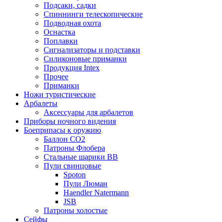
Подсаки, садки
Спиннинги телескопические
Подводная охота
Оснастка
Поплавки
Сигнализаторы и подставки
Силиконовые приманки
Продукция Intex
Прочее
Приманки
Ножи туристические
Арбалеты
Аксессуары для арбалетов
Приборы ночного видения
Боеприпасы к оружию
Баллон CO2
Патроны Флобера
Стальные шарики ВВ
Пули свинцовые
Spoton
Пули Люман
Haendler Natermann
JSB
Патроны холостые
Сейфы