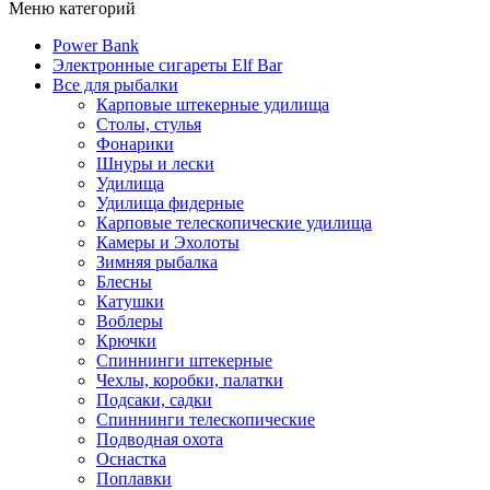
Меню категорий
Power Bank
Электронные сигареты Elf Bar
Все для рыбалки
Карповые штекерные удилища
Столы, стулья
Фонарики
Шнуры и лески
Удилища
Удилища фидерные
Карповые телескопические удилища
Камеры и Эхолоты
Зимняя рыбалка
Блесны
Катушки
Воблеры
Крючки
Спиннинги штекерные
Чехлы, коробки, палатки
Подсаки, садки
Спиннинги телескопические
Подводная охота
Оснастка
Поплавки