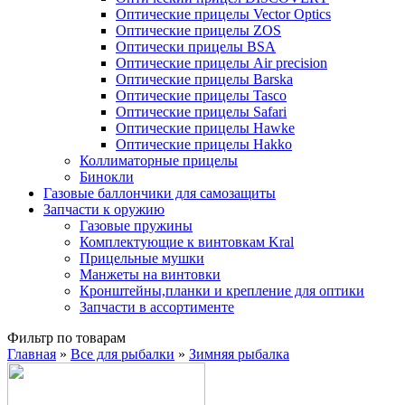
Оптические прицелы Vector Optics
Оптические прицелы ZOS
Оптически прицелы BSA
Оптические прицелы Air precision
Оптические прицелы Barska
Оптические прицелы Tasco
Оптические прицелы Safari
Оптические прицелы Hawke
Оптические прицелы Hakko
Коллиматорные прицелы
Бинокли
Газовые баллончики для самозащиты
Запчасти к оружию
Газовые пружины
Комплектующие к винтовкам Kral
Прицельные мушки
Манжеты на винтовки
Кронштейны,планки и крепление для оптики
Запчасти в ассортименте
Фильтр по товарам
Главная
»
Все для рыбалки
»
Зимняя рыбалка
Вы здесь