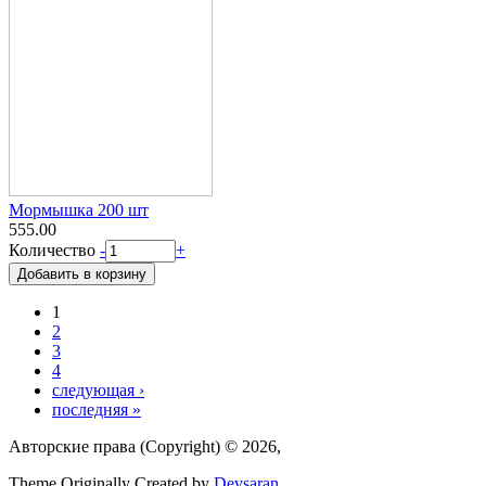
Мормышка 200 шт
555.00
Количество
-
+
1
Страницы
2
3
4
следующая ›
последняя »
Авторские права (Copyright) © 2026,
Theme Originally Created by
Devsaran