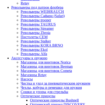
Retay
Револьверы под патрон флобера
Револьверы WEIHRAUCH
Револьверы Сафари (Safari)
Револьверы trooper
Револьверы TAURUS
Револьверы Streamer
Револьверы Zbroia
Пистолеты СЕМ
Револьверы Stalker
Револьверы KORA BRNO
Револьверы Ekol
Револьверы Alfa
Аксессуары к оружию
Магазины для винтовок Norica
Магазины для винтовок Beeman
Магазины для винтовок Cometa
Магазины Retay
Насосы
Чистка и уход за пневматическим оружием
Чехлы, кобуры и ремешки для оружия
Сошки и упоры для стрельбы
Оптические прицелы
Оптические прицелы Bushnell
Оптический прицел DISCOVERY