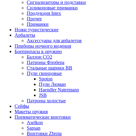
Сигнализаторы и подставки
Силиконовые приманки
Продукция Intex
Прочее
Приманки
Ножи туристические
Арбалеты
Аксессуары для арбалетов
Приборы ночного видения
Боеприпасы к оружию
Баллон CO2
Патроны Флобера
Стальные шарики ВВ
Пули свинцовые
Spoton
Пули Люман
Haendler Natermann
JSB
Патроны холостые
Сейфы
Макеты оружия
Пневматические винтовки
Aselkon
Sapsan
Винтовки Zbroia