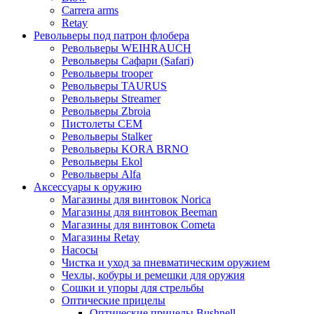
Carrera arms
Retay
Револьверы под патрон флобера
Револьверы WEIHRAUCH
Револьверы Сафари (Safari)
Револьверы trooper
Револьверы TAURUS
Револьверы Streamer
Револьверы Zbroia
Пистолеты СЕМ
Револьверы Stalker
Револьверы KORA BRNO
Револьверы Ekol
Револьверы Alfa
Аксессуары к оружию
Магазины для винтовок Norica
Магазины для винтовок Beeman
Магазины для винтовок Cometa
Магазины Retay
Насосы
Чистка и уход за пневматическим оружием
Чехлы, кобуры и ремешки для оружия
Сошки и упоры для стрельбы
Оптические прицелы
Оптические прицелы Bushnell