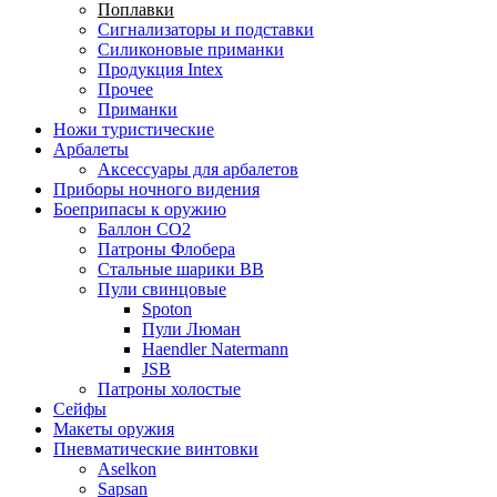
Поплавки
Сигнализаторы и подставки
Силиконовые приманки
Продукция Intex
Прочее
Приманки
Ножи туристические
Арбалеты
Аксессуары для арбалетов
Приборы ночного видения
Боеприпасы к оружию
Баллон CO2
Патроны Флобера
Стальные шарики ВВ
Пули свинцовые
Spoton
Пули Люман
Haendler Natermann
JSB
Патроны холостые
Сейфы
Макеты оружия
Пневматические винтовки
Aselkon
Sapsan